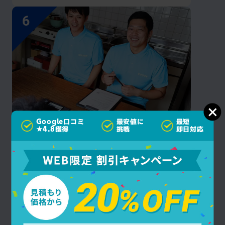
Google口コミ
最安値に
最短
見積もり後の
★4.8獲得
挑戦
即日対応
追加料金なし
余分な費用はかかりません！見積もり提示後
の追加料金が一切発生しないので、安心して
お任せいただけます。