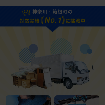
神奈川・箱根町の
N
.1
O
対応実績
に挑戦中