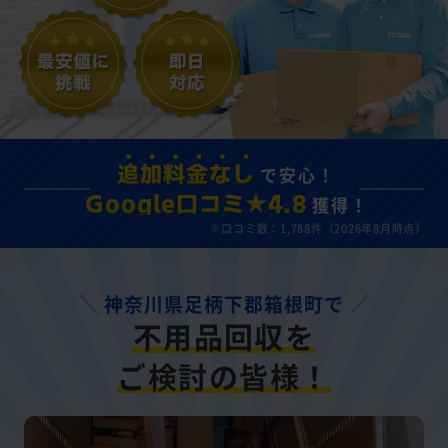
で安心！
追加料金なし
獲得！
Google口コミ★4.8
※口コミ数：1,788件（2026年8月時点）
神奈川県足柄下郡箱根町で
不用品回収を
ご検討の皆様！