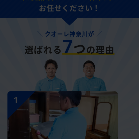
お任せください！
クオーレ神奈川が
7
つ
選ばれる
の理由