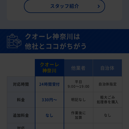
スタッフ紹介
クオーレ神奈川は
他社とココがちがう
クオーレ
他業者
自治体
神奈川
平日
対応時間
24時間受付
自治体指定
9:00～19:00
粗大ごみ
料金
330円～
明記なし
処理券を
購入
作業後に
追加料金
なし
なし
加算
対応