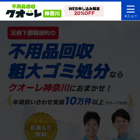
足柄下郡箱根町の
不用品回収
粗大ゴミ処分
なら
クオーレ神奈川
におまかせ！