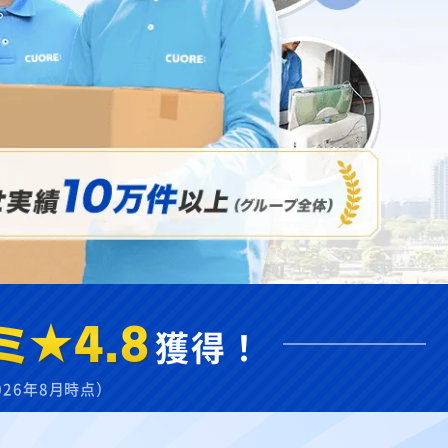
ミ★4.8
獲得！
026年8月時点）