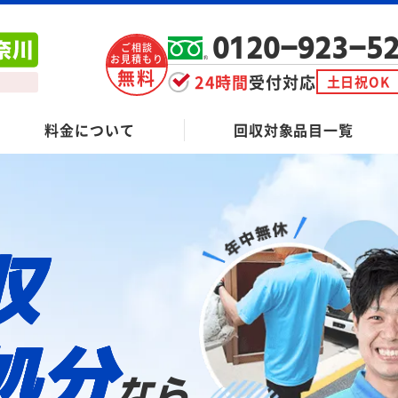
0120-923-5
ご相談
お見積もり
無料
24時間
受付対応
土日祝OK
料金について
回収対象品目一覧
収
処分
なら