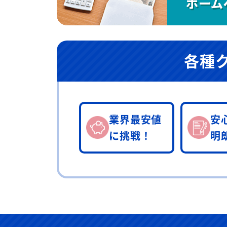
各種
業界最安値
安
に挑戦！
明