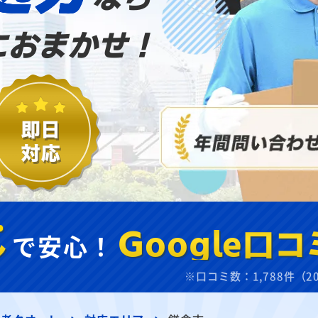
におまかせ！
し
で安心！
Google口コ
※口コミ数：1,788件（2