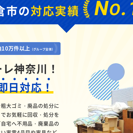
N
.
O
倉市の
対応実績
10万件以上
績
（グループ全体）
ーレ
神奈川！
即日対応！
や粗大ゴミ・廃品の処分に
までお気軽に回収・処分を
ご自宅へ不用品・廃棄品の
い家電4品目や家具など