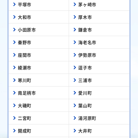
平塚市
茅ヶ崎市
大和市
厚木市
小田原市
鎌倉市
秦野市
海老名市
座間市
伊勢原市
綾瀬市
逗子市
寒川町
三浦市
南足柄市
愛川町
大磯町
葉山町
二宮町
湯河原町
開成町
大井町