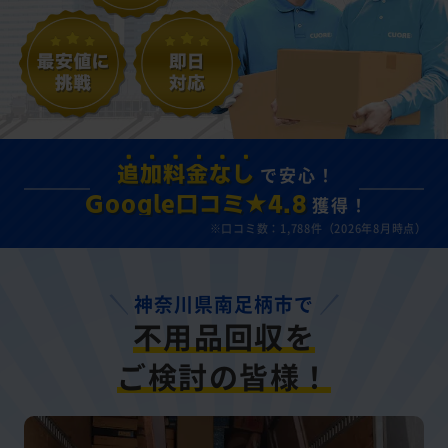
で安心！
追加料金なし
獲得！
Google口コミ★4.8
※口コミ数：1,788件（2026年8月時点）
神奈川県南足柄市で
不用品回収を
ご検討の皆様！