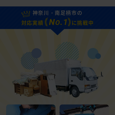
神奈川・南足柄市の
N
.1
O
対応実績
に挑戦中