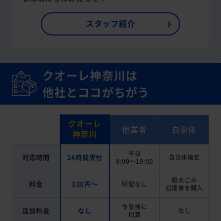
スタッフ紹介
クオーレ神奈川は
他社とココがちがう
クオーレ
他業者
自治体
神奈川
平日
対応時間
24時間受付
自治体指定
9:00～19:00
粗大ごみ
料金
330円～
明記なし
処理券を
購入
作業後に
追加料金
なし
なし
加算