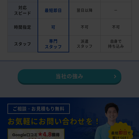
対応
最短即日
翌日以降
－
スピード
時間指定
可
不可
不可
専門
派遣
自身で
スタッフ
スタッフ
スタッフ
持ち込み
当社の強み
ご相談・お見積もり無料
お気軽にお問い合わせを！
★4.8
Google口コミ
獲得