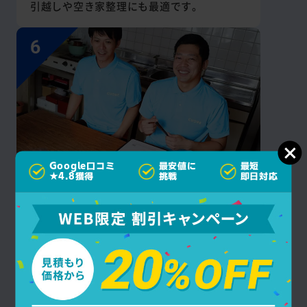
引越しや空き家整理にも最適です。
Google口コミ
最安値に
最短
★4.8獲得
挑戦
即日対応
見積もり後の
追加料金なし
余分な費用はかかりません！見積もり提示後
の追加料金が一切発生しないので、安心して
お任せいただけます。