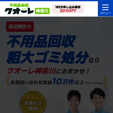
南足柄市の
不用品回収
粗大ゴミ処分
なら
クオーレ神奈川
におまかせ！