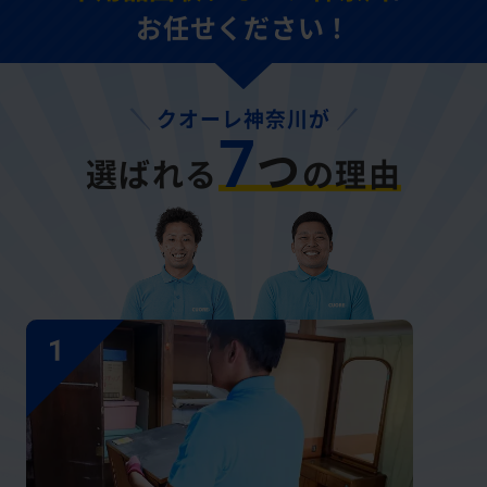
お任せください！
クオーレ神奈川が
7
つ
選ばれる
の理由