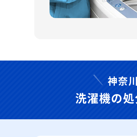
神奈
洗濯機の処