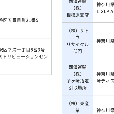
西濃運輸
神奈川県
（株）
1 GLP 
相模原支店
谷区五貫目町21番5
（株）サト
ウ
神奈川県
リサイクル
沢区幸浦一丁目8番3号
部門
ィストリビューションセン
西濃運輸
（株）
神奈川県
茅ヶ崎指定
崎ディ
引取場所
（株）東産
業
神奈川県