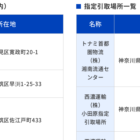
内）
指定引取場所一覧
所在地
名称
トナミ首都
区寛政町20-1
圏物流
（株）
神奈川県
湘南流通セ
ンター
区早渕1-25-33
西濃運輸
（株）
神奈川県
小田原指定
筑区佐江戸町433
引取場所