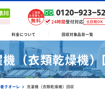
0120-923-5
ご相談
お見積もり
無料
24時間
受付対応
土日祝OK
料金について
回収対象品目一覧
濯機（衣類乾燥機）
業者クオーレ
洗濯機（衣類乾燥機）回収