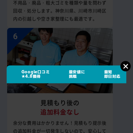
不用品・廃品・粗大ゴミを種類や量を問わず
回収・処分します。神奈川県、川崎市川崎区
内の引越しや空き家整理にも最適です。
Google口コミ
最安値に
最短
★4.8獲得
挑戦
即日対応
見積もり後の
追加料金なし
余分な費用はかかりません！見積もり提示後
の追加料金が一切発生しないので、安心して