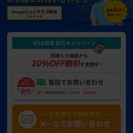
★4.8
Google口コミ
獲得
WEB限定 割引キャンペーン
見積もり価格から
20%OFF割引
を実施中！
電話でお問い合わせ
ご相談
お見積もり
無料
24時間
受付対応
[土日祝OK・通話無料]