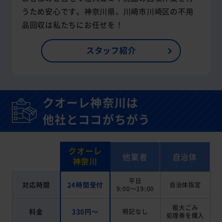
うため安心です。神奈川県、川崎市川崎区の不用
品回収は私たちにお任せを！
スタッフ紹介
クオーレ神奈川は
他社とココがちがう
クオーレ
他業者
自治体
神奈川
平日
対応時間
24時間受付
自治体指定
9:00～19:00
粗大ごみ
料金
330円～
明記なし
処理券を
購入