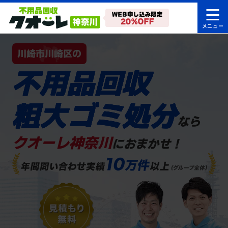
川崎市川崎区の
不用品回収
粗大ゴミ処分
なら
クオーレ神奈川
におまかせ！