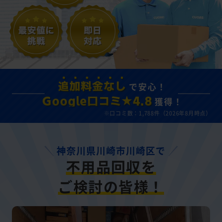
で安心！
追加料金なし
獲得！
Google口コミ★4.8
※口コミ数：1,788件（2026年8月時点）
神奈川県川崎市川崎区で
不用品回収を
ご検討の皆様！