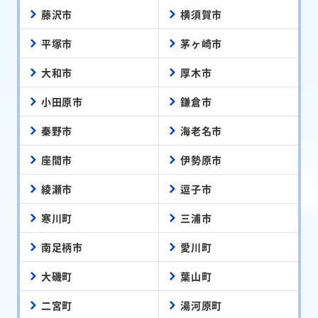
藤沢市
横須賀市
平塚市
茅ヶ崎市
大和市
厚木市
小田原市
鎌倉市
秦野市
海老名市
座間市
伊勢原市
綾瀬市
逗子市
寒川町
三浦市
南足柄市
愛川町
大磯町
葉山町
二宮町
湯河原町