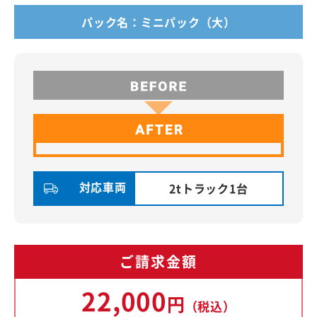
パック名：ミニパック（大）
対応車両
2tトラック1台
ご請求金額
22,000
円
（税込）