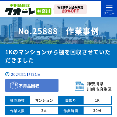
No.25888｜作業事例
1Kのマンションから棚を回収させていた
だきました
2024年11月21日
神奈川県
不用品回収
川崎市麻生区
マンション
1K
建物種類
間取り
2人
30分
作業人数
作業時間