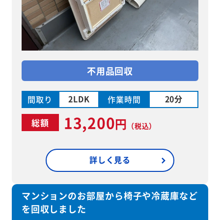
不用品回収
2LDK
20分
間取り
作業時間
13,200
円
総額
（税込）
詳しく見る
マンションのお部屋から椅子や冷蔵庫など
を回収しました