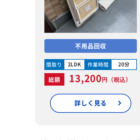
不用品回収
2LDK
20分
間取り
作業時間
13,200
総額
円
（税込）
詳しく見る