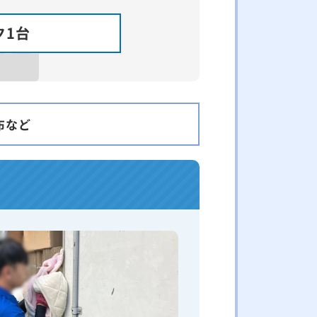
ク1台
布など