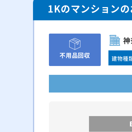
1Kのマンション
神
不用品回収
建物種