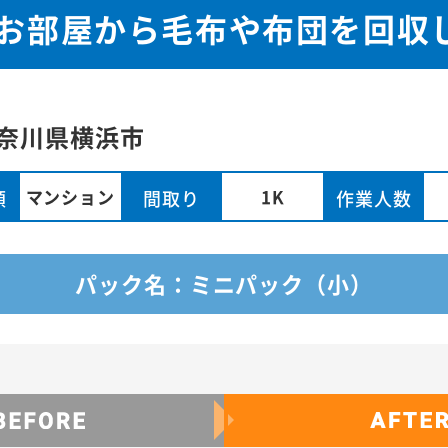
のお部屋から毛布や布団を回収
奈川県
横浜市
マンション
1K
類
間取り
作業人数
パック名：ミニパック（小）