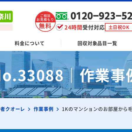
0120-923-5
ご相談
お見積もり
無料
24時間
受付対応
土日祝OK
料金について
回収対象品目一覧
No.33088｜作業事
業者クオーレ
作業事例
1Kのマンションのお部屋から