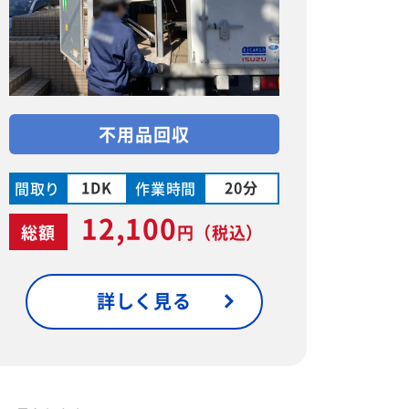
不用品回収
1DK
20分
間取り
作業時間
12,100
総額
円
（税込）
詳しく見る