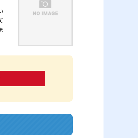
い
て
ま