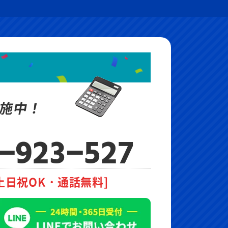
施中！
-923-527
土日祝OK・通話無料]