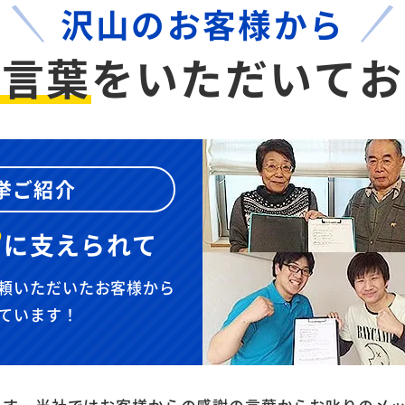
沢山のお客様から
お言葉
を
いただいてお
挙ご紹介
”
に
支えられて
頼いただいたお客様から
ています！