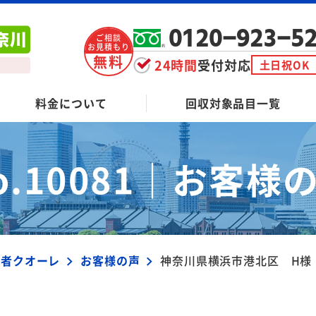
0120-923-5
ご相談
お見積もり
無料
24時間
受付対応
土日祝OK
料金について
回収対象品目一覧
o.10081｜
お客様
業者クオーレ
お客様の声
神奈川県横浜市港北区 H様