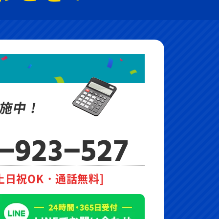
施中！
-923-527
土日祝OK・通話無料]