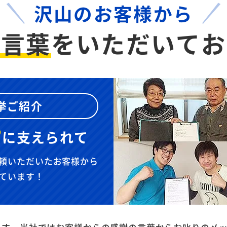
沢山のお客様から
お言葉
を
いただいてお
挙ご紹介
”
に
支えられて
頼いただいたお客様から
ています！