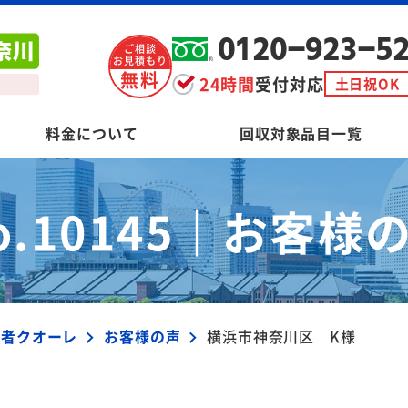
0120-923-5
ご相談
お見積もり
無料
24時間
受付対応
土日祝OK
料金について
回収対象品目一覧
o.10145｜
お客様
業者クオーレ
お客様の声
横浜市神奈川区 K様