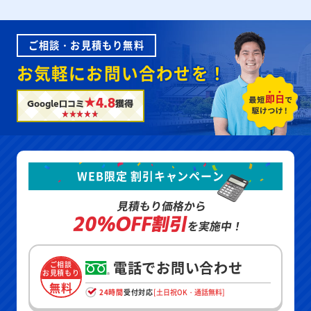
ご相談・お見積もり無料
お気軽にお問い合わせを！
★4.8
Google口コミ
獲得
WEB限定 割引キャンペーン
見積もり価格から
20%OFF割引
を実施中！
電話でお問い合わせ
ご相談
お見積もり
無料
24時間
受付対応
[土日祝OK・通話無料]