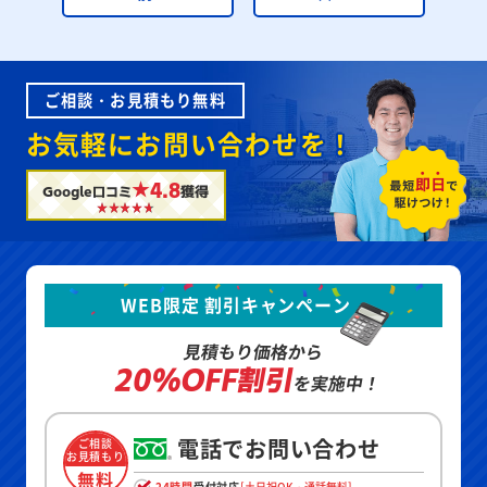
ご相談・お見積もり無料
お気軽にお問い合わせを！
★4.8
Google口コミ
獲得
WEB限定 割引キャンペーン
見積もり価格から
20%OFF割引
を実施中！
電話でお問い合わせ
ご相談
お見積もり
無料
24時間
受付対応
[土日祝OK・通話無料]