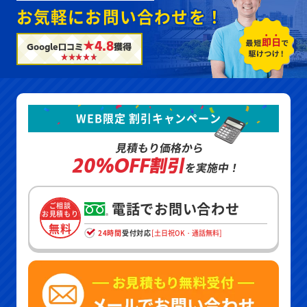
お気軽にお問い合わせを！
★4.8
Google口コミ
獲得
WEB限定 割引キャンペーン
見積もり価格から
20%OFF割引
を実施中！
電話でお問い合わせ
ご相談
お見積もり
無料
24時間
受付対応
[土日祝OK・通話無料]