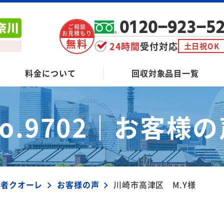
0120-923-5
ご相談
お見積もり
無料
24時間
受付対応
土日祝OK
料金について
回収対象品目一覧
o.9702｜
お客様の
業者クオーレ
お客様の声
川崎市高津区 M.Y様