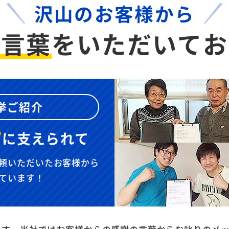
沢山のお客様から
お言葉
を
いただいてお
挙ご紹介
”
に
支えられて
頼いただいたお客様から
ています！