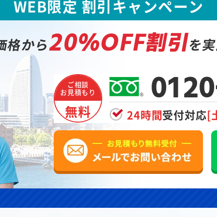
WEB限定 割引キャンペーン
20%OFF割引
価格から
を実
0120
ご相談
お見積もり
無料
24時間
受付対応
[