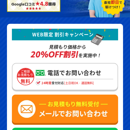
★4.8
Google口コミ
獲得
WEB限定 割引キャンペーン
見積もり価格から
20%OFF割引
を実施中！
電話でお問い合わせ
ご相談
お見積もり
無料
24時間
受付対応
[土日祝OK・通話無料]