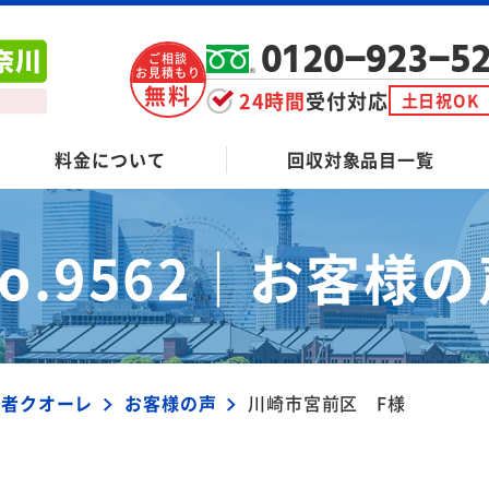
0120-923-5
ご相談
お見積もり
無料
24時間
受付対応
土日祝OK
料金について
回収対象品目一覧
o.9562｜
お客様の
業者クオーレ
お客様の声
川崎市宮前区 F様