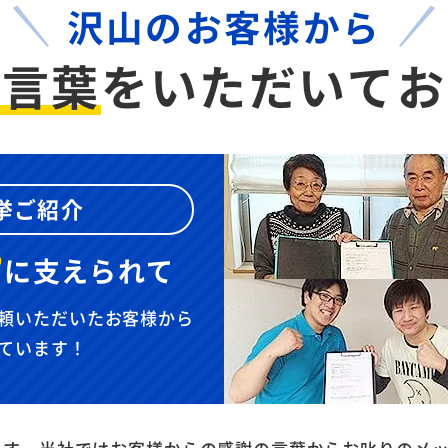
沢山のお客様から
お言葉
を
いただいてお
挙ご紹介
”
に
支えられて
頼いただいたお客様から
ています！