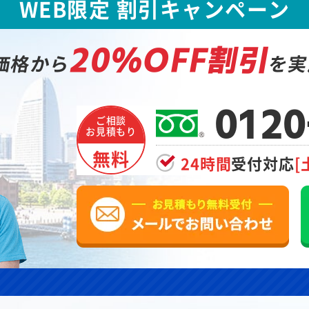
WEB限定 割引キャンペーン
20%OFF割引
価格から
を実
0120
ご相談
お見積もり
無料
24時間
受付対応
[