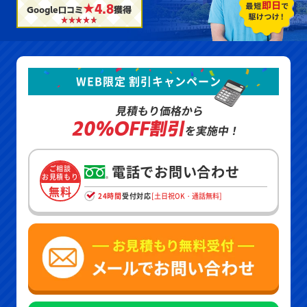
★4.8
Google口コミ
獲得
WEB限定 割引キャンペーン
見積もり価格から
20%OFF割引
を実施中！
電話でお問い合わせ
ご相談
お見積もり
無料
24時間
受付対応
[土日祝OK・通話無料]