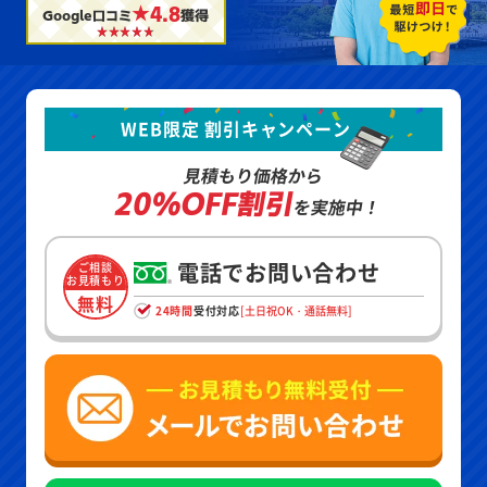
★4.8
Google口コミ
獲得
WEB限定 割引キャンペーン
見積もり価格から
20%OFF割引
を実施中！
電話でお問い合わせ
ご相談
お見積もり
無料
24時間
受付対応
[土日祝OK・通話無料]