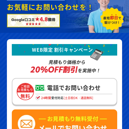
お気軽にお問い合わせを！
★4.8
Google口コミ
獲得
WEB限定 割引キャンペーン
見積もり価格から
20%OFF割引
を実施中！
電話でお問い合わせ
ご相談
お見積もり
無料
24時間
受付対応
[土日祝OK・通話無料]