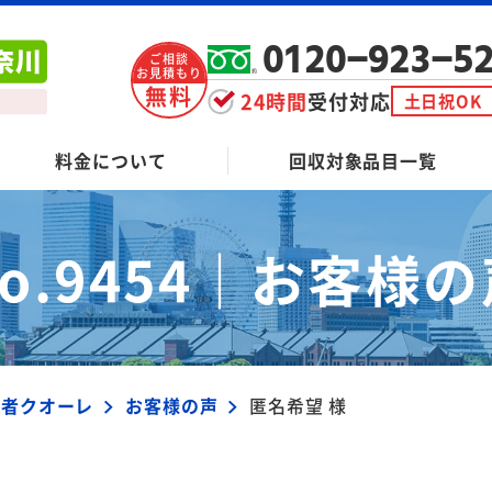
0120-923-5
ご相談
お見積もり
無料
24時間
受付対応
土日祝OK
料金について
回収対象品目一覧
o.9454｜
お客様の
業者クオーレ
お客様の声
匿名希望 様