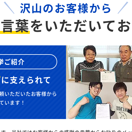
沢山のお客様から
お言葉
を
いただいてお
挙ご紹介
”
に
支えられて
頼いただいたお客様から
ています！