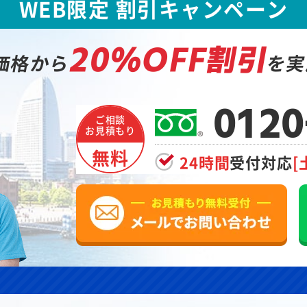
WEB限定 割引キャンペーン
20%OFF割引
価格から
を実
0120
ご相談
お見積もり
無料
24時間
受付対応
[