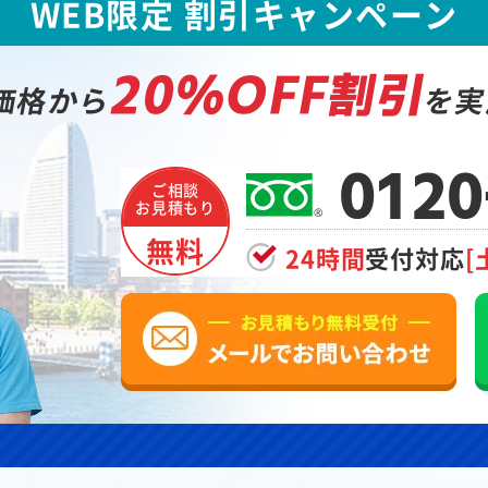
WEB限定 割引キャンペーン
20%OFF割引
価格から
を実
0120
ご相談
お見積もり
無料
24時間
受付対応
[