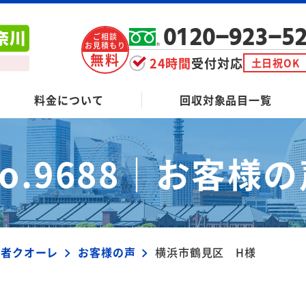
0120-923-5
ご相談
お見積もり
無料
24時間
受付対応
土日祝OK
料金について
回収対象品目一覧
o.9688｜
お客様の
業者クオーレ
お客様の声
横浜市鶴見区 H様