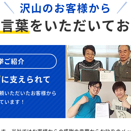
沢山のお客様から
お言葉
を
いただいてお
挙ご紹介
”
に
支えられて
頼いただいたお客様から
ています！