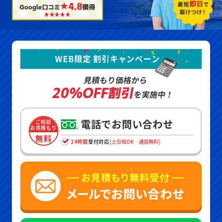
★4.8
Google口コミ
獲得
WEB限定 割引キャンペーン
見積もり価格から
20%OFF割引
を実施中！
電話でお問い合わせ
ご相談
お見積もり
無料
24時間
受付対応
[土日祝OK・通話無料]