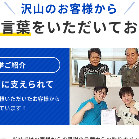
沢山のお客様から
お言葉
を
いただいてお
挙ご紹介
”
に
支えられて
頼いただいたお客様から
ています！