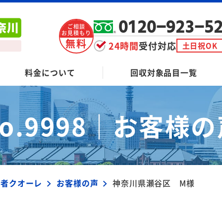
0120-923-5
ご相談
お見積もり
無料
24時間
受付対応
土日祝OK
料金について
回収対象品目一覧
o.9998｜
お客様の
業者クオーレ
お客様の声
神奈川県瀬谷区 M様