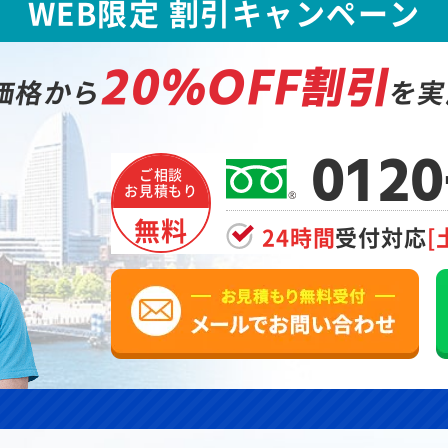
WEB限定 割引キャンペーン
20%OFF割引
価格から
を実
0120
ご相談
お見積もり
無料
24時間
受付対応
[