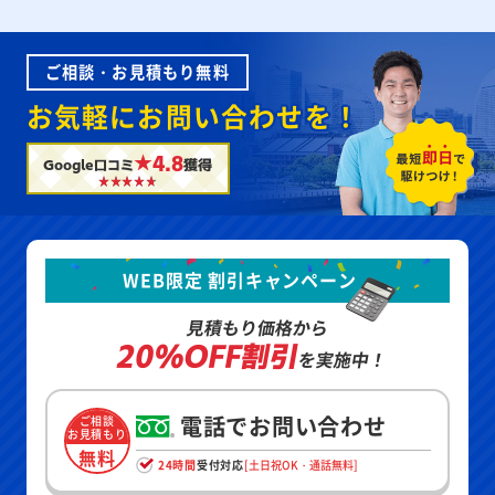
ご相談・お見積もり無料
お気軽にお問い合わせを！
★4.8
Google口コミ
獲得
WEB限定 割引キャンペーン
見積もり価格から
20%OFF割引
を実施中！
電話でお問い合わせ
ご相談
お見積もり
無料
24時間
受付対応
[土日祝OK・通話無料]