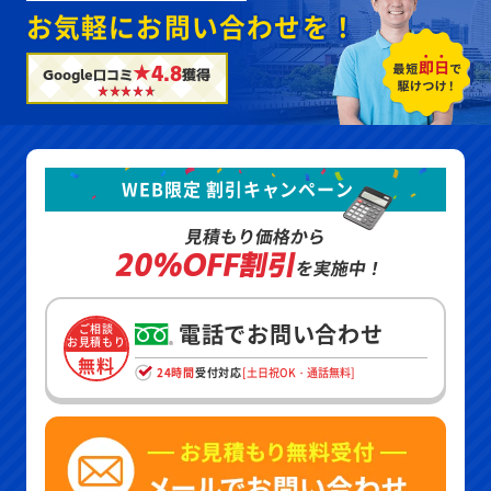
お気軽にお問い合わせを！
★4.8
Google口コミ
獲得
WEB限定 割引キャンペーン
見積もり価格から
20%OFF割引
を実施中！
電話でお問い合わせ
ご相談
お見積もり
無料
24時間
受付対応
[土日祝OK・通話無料]