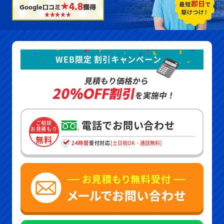
★4.8
Google口コミ
獲得
WEB限定 割引キャンペーン
見積もり価格から
20%OFF割引
を実施中！
電話でお問い合わせ
ご相談
お見積もり
無料
24時間
受付対応
[土日祝OK・通話無料]