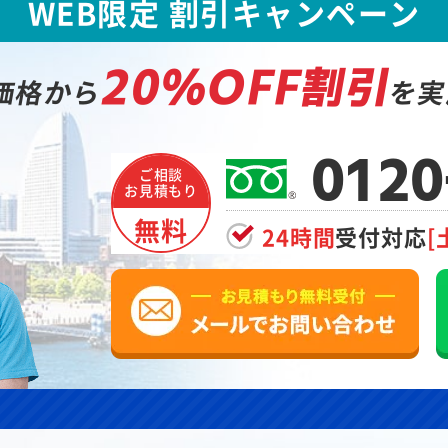
WEB限定 割引キャンペーン
20%OFF割引
価格から
を実
0120
ご相談
お見積もり
無料
24時間
受付対応
[