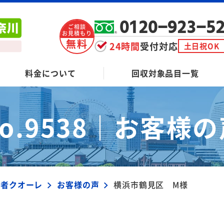
0120-923-5
ご相談
お見積もり
無料
24時間
受付対応
土日祝OK
料金について
回収対象品目一覧
o.9538｜
お客様の
業者クオーレ
お客様の声
横浜市鶴見区 M様