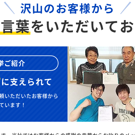
沢山のお客様から
お言葉
を
いただいてお
挙ご紹介
”
に
支えられて
頼いただいたお客様から
ています！