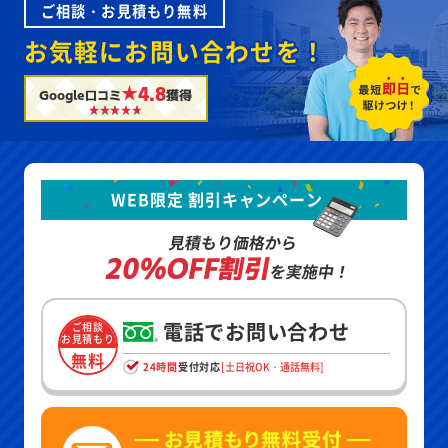
ご相談・お見積もり無料
お気軽にお問い合わせを！
★4.8
Google口コミ
獲得
WEB限定 割引キャンペーン
見積もり価格から
20%OFF割引
を実施中！
電話でお問い合わせ
ご相談
お見積もり
無料
24時間
受付対応
[土日祝OK・通話無料]