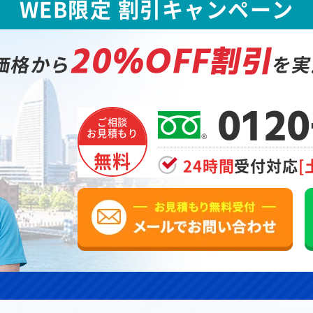
WEB限定 割引キャンペーン
20%OFF割引
価格から
を実
0120
ご相談
お見積もり
無料
24時間
受付対応
[