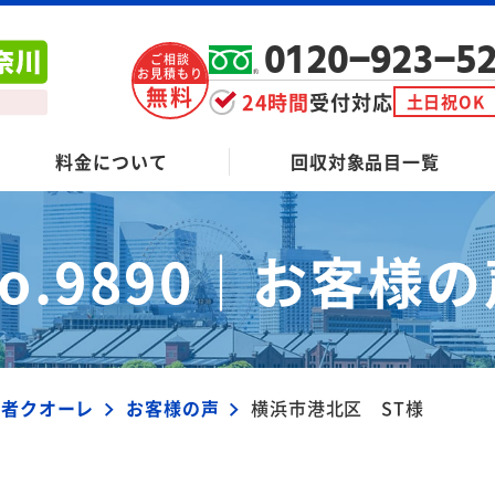
0120-923-5
ご相談
お見積もり
無料
24時間
受付対応
土日祝OK
料金について
回収対象品目一覧
o.9890｜
お客様の
業者クオーレ
お客様の声
横浜市港北区 ST様