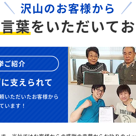
沢山のお客様から
お言葉
を
いただいてお
挙ご紹介
”
に
支えられて
頼いただいたお客様から
ています！