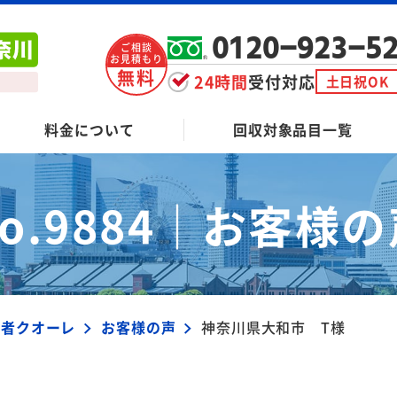
0120-923-5
ご相談
お見積もり
無料
24時間
受付対応
土日祝OK
料金について
回収対象品目一覧
o.9884｜
お客様の
業者クオーレ
お客様の声
神奈川県大和市 T様