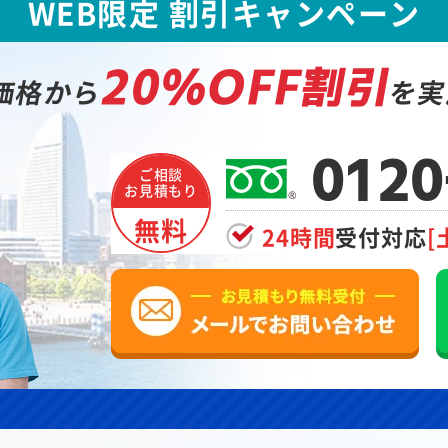
WEB限定 割引キャンペーン
20%OFF割引
価格から
を実
0120
ご相談
お見積もり
無料
24時間
受付対応
[