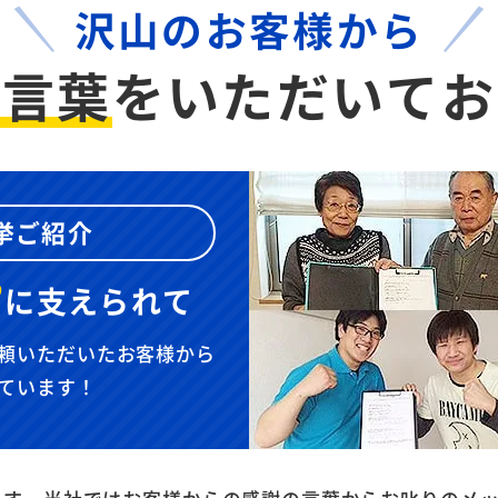
沢山のお客様から
お言葉
を
いただいてお
挙ご紹介
”
に
支えられて
頼いただいたお客様から
ています！