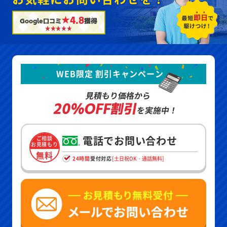
★4.8
Google口コミ
獲得
WEB限定 割引キャンペーン
見積もり価格から
20%OFF割引
を実施中！
電話でお問い合わせ
ご相談
お見積もり
無料
24時間
受付対応
[土日祝OK・通話無料]