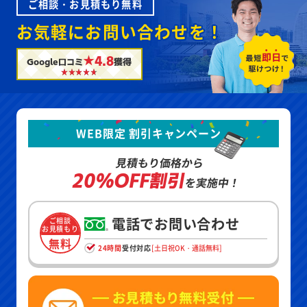
ご相談・お見積もり無料
お気軽にお問い合わせを！
★4.8
Google口コミ
獲得
WEB限定 割引キャンペーン
見積もり価格から
20%OFF割引
を実施中！
電話でお問い合わせ
ご相談
お見積もり
無料
24時間
受付対応
[土日祝OK・通話無料]