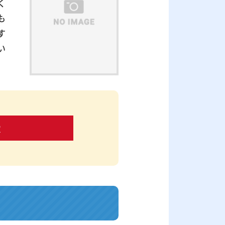
く
も
す
い