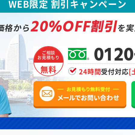
WEB限定 割引キャンペーン
20%OFF割引
価格から
を実
0120
ご相談
お見積もり
無料
24時間
受付対応
[