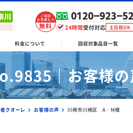
0120-923-5
ご相談
お見積もり
無料
24時間
受付対応
土日祝OK
料金について
回収対象品目一覧
o.9835｜
お客様の
業者クオーレ
お客様の声
川崎市川崎区 A・M様