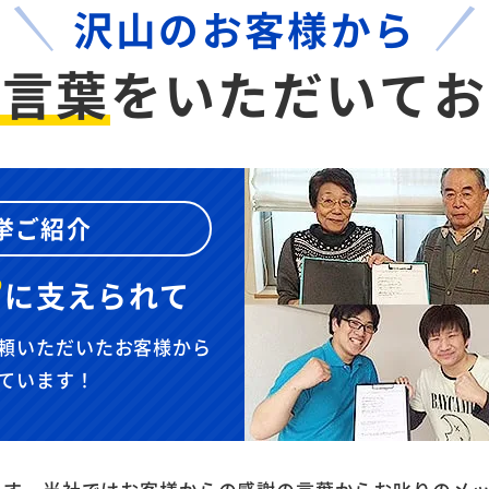
沢山のお客様から
お言葉
を
いただいてお
挙ご紹介
”
に
支えられて
頼いただいたお客様から
ています！