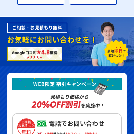
ご相談・お見積もり無料
お気軽にお問い合わせを！
★4.8
Google口コミ
獲得
WEB限定 割引キャンペーン
見積もり価格から
20%OFF割引
を実施中！
電話でお問い合わせ
ご相談
お見積もり
無料
24時間
受付対応
[土日祝OK・通話無料]