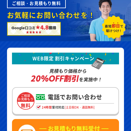
ご相談・お見積もり無料
お気軽にお問い合わせを！
★4.8
Google口コミ
獲得
WEB限定 割引キャンペーン
見積もり価格から
20%OFF割引
を実施中！
電話でお問い合わせ
ご相談
お見積もり
無料
24時間
受付対応
[土日祝OK・通話無料]