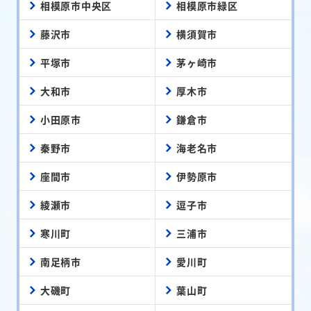
相模原市中央区
相模原市緑区
藤沢市
横須賀市
平塚市
茅ヶ崎市
大和市
厚木市
小田原市
鎌倉市
秦野市
海老名市
座間市
伊勢原市
綾瀬市
逗子市
寒川町
三浦市
南足柄市
愛川町
大磯町
葉山町