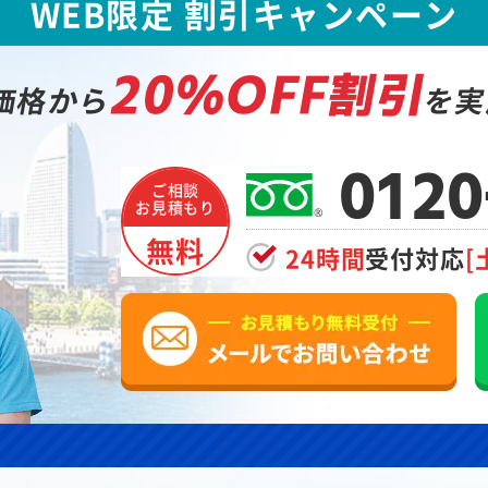
WEB限定 割引キャンペーン
20%OFF割引
価格から
を実
0120
ご相談
お見積もり
無料
24時間
受付対応
[