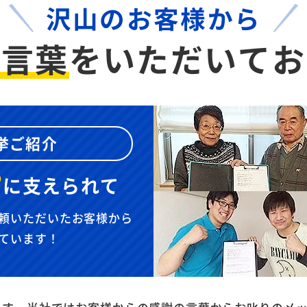
沢山のお客様から
お言葉
を
いただいてお
挙ご紹介
”
に
支えられて
頼いただいたお客様から
ています！