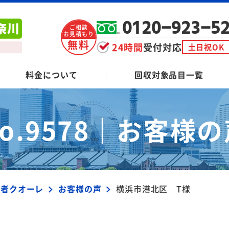
0120-923-5
ご相談
お見積もり
無料
24時間
受付対応
土日祝OK
料金について
回収対象品目一覧
o.9578｜
お客様の
業者クオーレ
お客様の声
横浜市港北区 T様