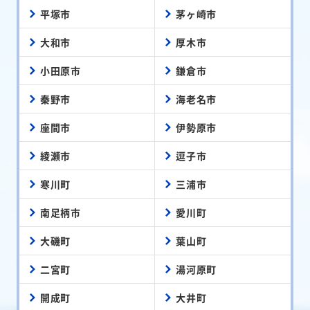
平塚市
茅ヶ崎市
大和市
厚木市
小田原市
鎌倉市
秦野市
海老名市
座間市
伊勢原市
綾瀬市
逗子市
寒川町
三浦市
南足柄市
愛川町
大磯町
葉山町
二宮町
湯河原町
開成町
大井町