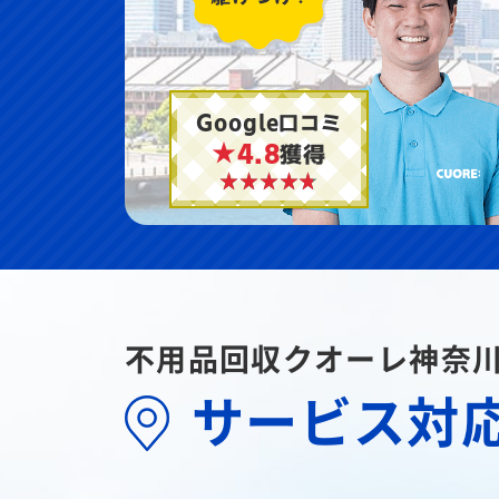
Google口コミ
★4.8
獲得
不用品回収クオーレ神奈
サービス対