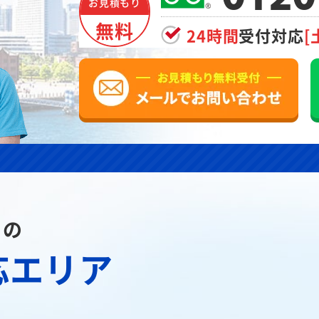
お見積もり
無料
24時間
受付対応
[
川の
応エリア