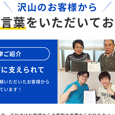
沢山のお客様から
お言葉
を
いただいてお
挙ご紹介
”
に
支えられて
頼いただいたお客様から
ています！