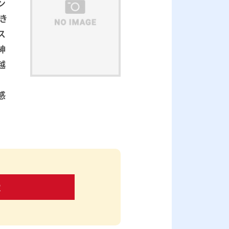
ン
き
ス
紳
越
感
。