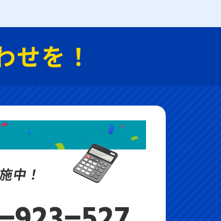
わせを！
施中！
-923-527