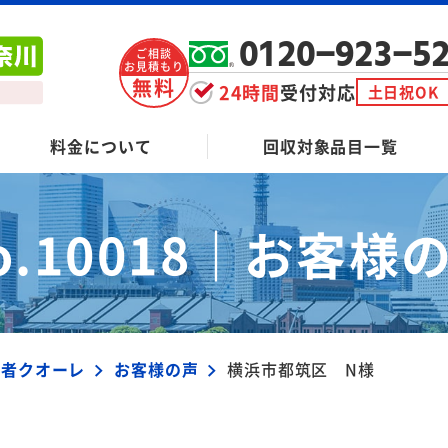
0120-923-5
ご相談
お見積もり
無料
24時間
受付対応
土日祝OK
料金について
回収対象品目一覧
o.10018｜
お客様
業者クオーレ
お客様の声
横浜市都筑区 N様