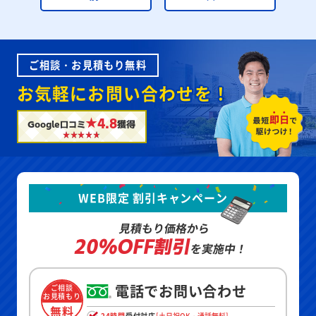
ご相談・お見積もり無料
お気軽にお問い合わせを！
★4.8
Google口コミ
獲得
WEB限定 割引キャンペーン
見積もり価格から
20%OFF割引
を実施中！
電話でお問い合わせ
ご相談
お見積もり
無料
24時間
受付対応
[土日祝OK・通話無料]