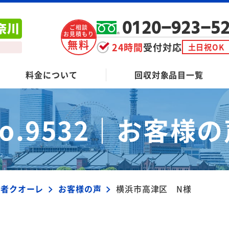
0120-923-5
ご相談
お見積もり
無料
24時間
受付対応
土日祝OK
料金について
回収対象品目一覧
o.9532｜
お客様の
業者クオーレ
お客様の声
横浜市高津区 N様