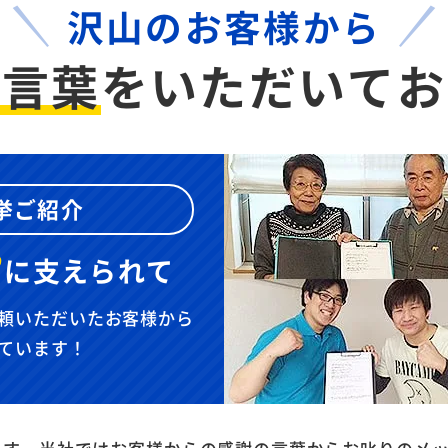
沢山のお客様から
お言葉
を
いただいてお
挙ご紹介
”
に
支えられて
頼いただいたお客様から
ています！