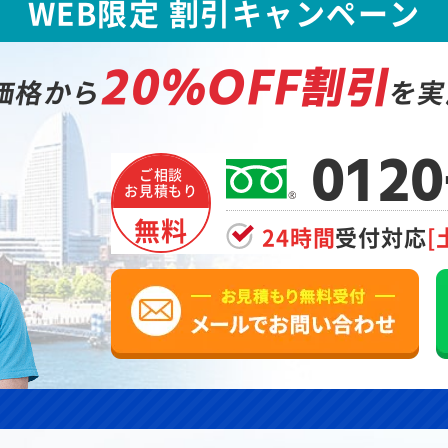
WEB限定 割引キャンペーン
20%OFF割引
価格から
を実
0120
ご相談
お見積もり
無料
24時間
受付対応
[