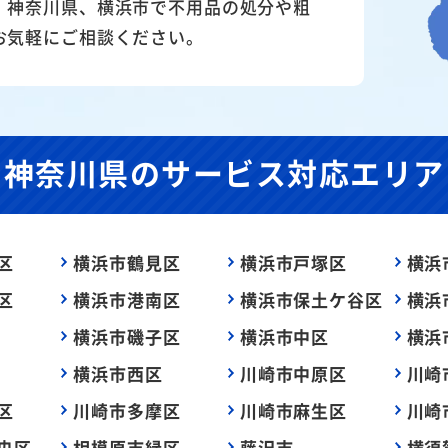
。神奈川県、横浜市で不用品の処分や粗
お気軽にご相談ください。
神奈川県の
サービス対応エリア
区
横浜市鶴見区
横浜市戸塚区
横浜
区
横浜市港南区
横浜市保土ケ谷区
横浜
横浜市磯子区
横浜市中区
横浜
横浜市西区
川崎市中原区
川崎
区
川崎市多摩区
川崎市麻生区
川崎
央区
相模原市緑区
藤沢市
横須