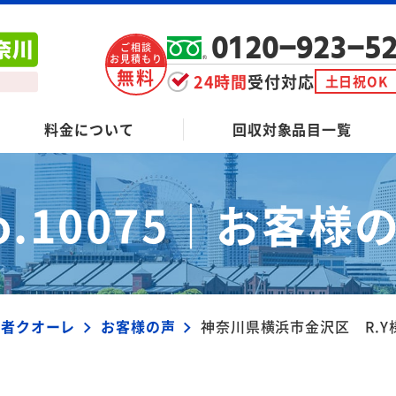
0120-923-5
ご相談
お見積もり
無料
24時間
受付対応
土日祝OK
料金について
回収対象品目一覧
o.10075｜
お客様
業者クオーレ
お客様の声
神奈川県横浜市金沢区 R.Y