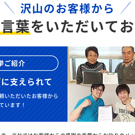
沢山のお客様から
お言葉
を
いただいてお
挙ご紹介
”
に
支えられて
頼いただいたお客様から
ています！