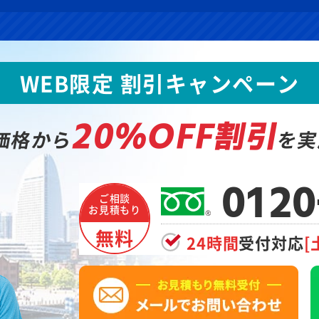
WEB限定 割引キャンペーン
20%OFF割引
価格から
を実
0120
ご相談
お見積もり
無料
24時間
受付対応
[