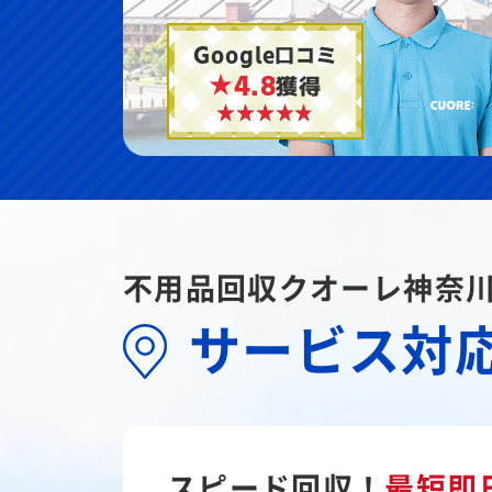
Google口コミ
★4.8
獲得
不用品回収クオーレ神奈
サービス対
スピード回収！
最短即