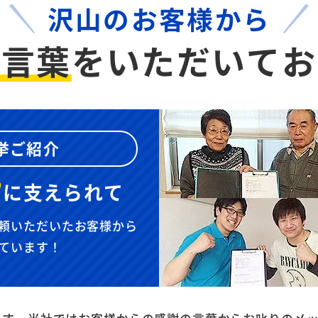
沢山のお客様から
お言葉
を
いただいてお
挙ご紹介
”
に
支えられて
頼いただいたお客様から
ています！