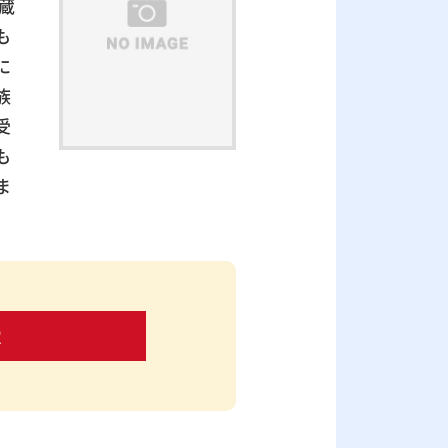
蔵
も
に
族
受
も
ま