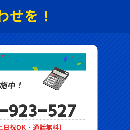
わせを！
施中！
-923-527
土日祝OK・通話無料]