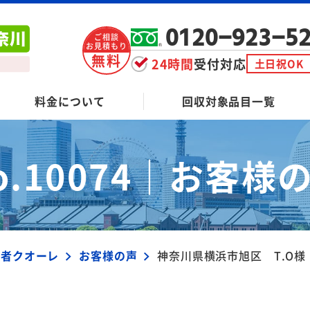
0120-923-5
ご相談
お見積もり
無料
24時間
受付対応
土日祝OK
料金について
回収対象品目一覧
o.10074｜
お客様
業者クオーレ
お客様の声
神奈川県横浜市旭区 T.O様