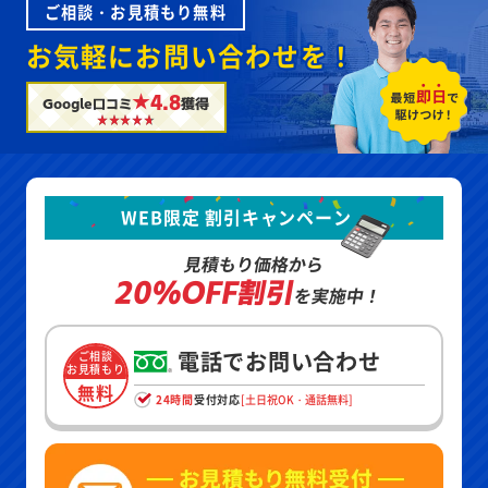
ご相談・お見積もり無料
お気軽にお問い合わせを！
★4.8
Google口コミ
獲得
WEB限定 割引キャンペーン
見積もり価格から
20%OFF割引
を実施中！
電話でお問い合わせ
ご相談
お見積もり
無料
24時間
受付対応
[土日祝OK・通話無料]