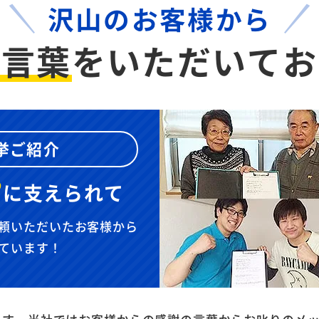
沢山のお客様から
お言葉
を
いただいてお
挙ご紹介
”
に
支えられて
頼いただいたお客様から
ています！