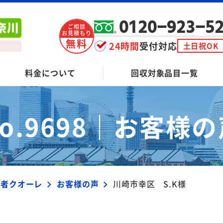
0120-923-5
ご相談
お見積もり
無料
24時間
受付対応
土日祝OK
料金について
回収対象品目一覧
o.9698｜
お客様の
業者クオーレ
お客様の声
川崎市幸区 S.K様