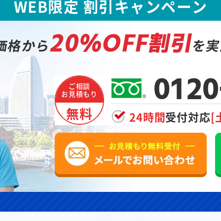
WEB限定 割引キャンペーン
20%OFF割引
価格から
を実
0120
ご相談
お見積もり
無料
24時間
受付対応
[