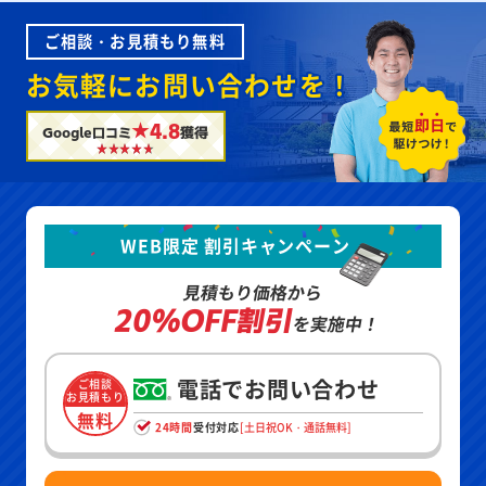
ご相談・お見積もり無料
お気軽にお問い合わせを！
★4.8
Google口コミ
獲得
WEB限定 割引キャンペーン
見積もり価格から
20%OFF割引
を実施中！
電話でお問い合わせ
ご相談
お見積もり
無料
24時間
受付対応
[土日祝OK・通話無料]