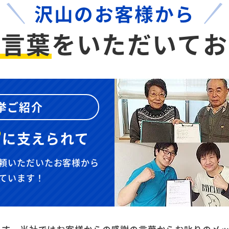
沢山のお客様から
お言葉
を
いただいてお
挙ご紹介
”
に
支えられて
頼いただいたお客様から
ています！