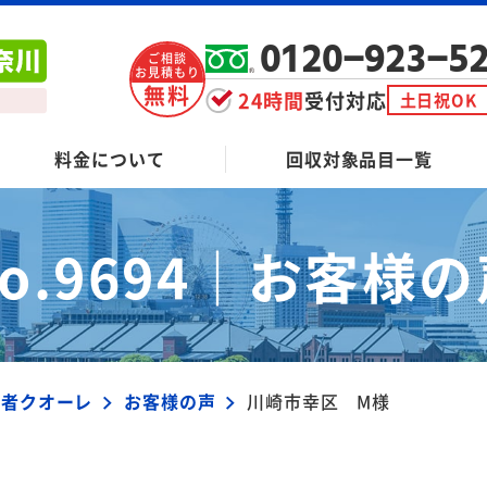
0120-923-5
ご相談
お見積もり
無料
24時間
受付対応
土日祝OK
料金について
回収対象品目一覧
o.9694｜
お客様の
業者クオーレ
お客様の声
川崎市幸区 M様