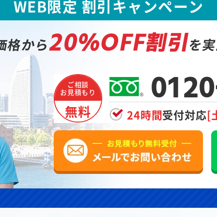
WEB限定 割引キャンペーン
20%OFF割引
価格から
を実
0120
ご相談
お見積もり
無料
24時間
受付対応
[