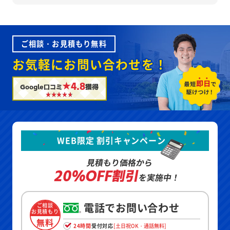
ご相談・お見積もり無料
お気軽にお問い合わせを！
★4.8
Google口コミ
獲得
WEB限定 割引キャンペーン
見積もり価格から
20%OFF割引
を実施中！
電話でお問い合わせ
ご相談
お見積もり
無料
24時間
受付対応
[土日祝OK・通話無料]