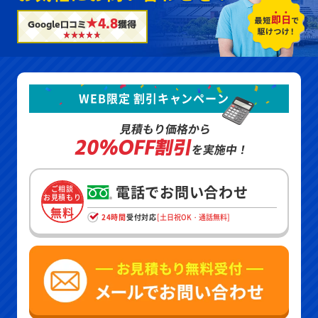
★4.8
Google口コミ
獲得
WEB限定 割引キャンペーン
見積もり価格から
20%OFF割引
を実施中！
電話でお問い合わせ
ご相談
お見積もり
無料
24時間
受付対応
[土日祝OK・通話無料]